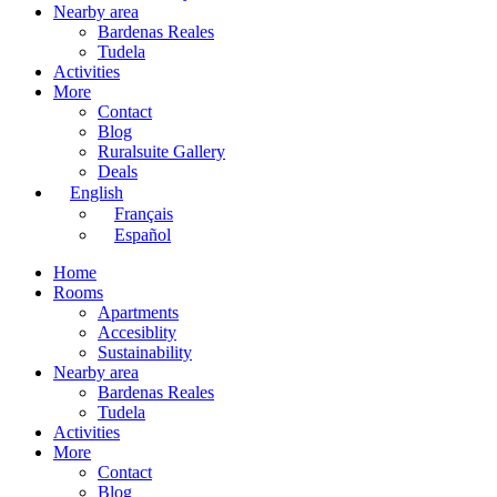
Nearby area
Bardenas Reales
Tudela
Activities
More
Contact
Blog
Ruralsuite Gallery
Deals
English
Français
Español
Home
Rooms
Apartments
Accesiblity
Sustainability
Nearby area
Bardenas Reales
Tudela
Activities
More
Contact
Blog