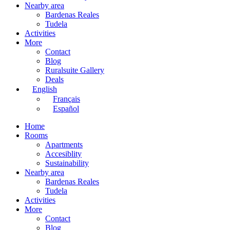
Nearby area
Bardenas Reales
Tudela
Activities
More
Contact
Blog
Ruralsuite Gallery
Deals
English
Français
Español
Home
Rooms
Apartments
Accesiblity
Sustainability
Nearby area
Bardenas Reales
Tudela
Activities
More
Contact
Blog