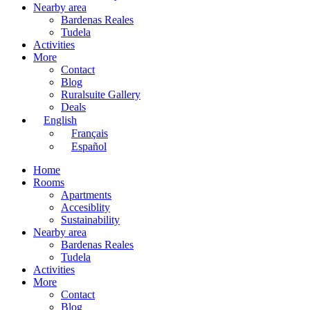
Nearby area
Bardenas Reales
Tudela
Activities
More
Contact
Blog
Ruralsuite Gallery
Deals
English
Français
Español
Home
Rooms
Apartments
Accesiblity
Sustainability
Nearby area
Bardenas Reales
Tudela
Activities
More
Contact
Blog