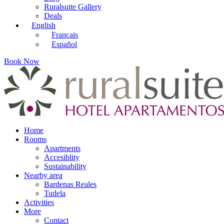
Ruralsuite Gallery
Deals
English
Français
Español
Book Now
Home
Rooms
Apartments
Accesiblity
Sustainability
Nearby area
Bardenas Reales
Tudela
Activities
More
Contact