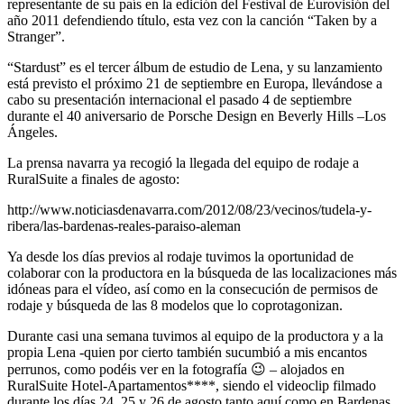
representante de su país en la edición del Festival de Eurovisión del
año 2011 defendiendo título, esta vez con la canción “Taken by a
Stranger”.
“Stardust” es el tercer álbum de estudio de Lena, y su lanzamiento
está previsto el próximo 21 de septiembre en Europa, llevándose a
cabo su presentación internacional el pasado 4 de septiembre
durante el 40 aniversario de Porsche Design en Beverly Hills –Los
Ángeles.
La prensa navarra ya recogió la llegada del equipo de rodaje a
RuralSuite a finales de agosto:
http://www.noticiasdenavarra.com/2012/08/23/vecinos/tudela-y-
ribera/las-bardenas-reales-paraiso-aleman
Ya desde los días previos al rodaje tuvimos la oportunidad de
colaborar con la productora en la búsqueda de las localizaciones más
idóneas para el vídeo, así como en la consecución de permisos de
rodaje y búsqueda de las 8 modelos que lo coprotagonizan.
Durante casi una semana tuvimos al equipo de la productora y a la
propia Lena -quien por cierto también sucumbió a mis encantos
perrunos, como podéis ver en la fotografía 😉 – alojados en
RuralSuite Hotel-Apartamentos****, siendo el videoclip filmado
durante los días 24, 25 y 26 de agosto tanto aquí como en Bardenas