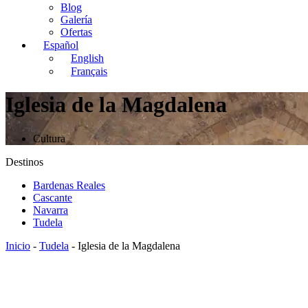
Blog
Galería
Ofertas
Español
English
Français
Iglesia de la Magdalena
Cultura
Destinos
Bardenas Reales
Cascante
Navarra
Tudela
Inicio
-
Tudela
-
Iglesia de la Magdalena