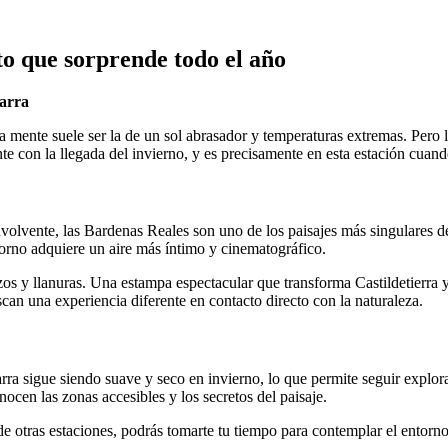
to que sorprende todo el año
varra
 mente suele ser la de un sol abrasador y temperaturas extremas. Pero 
con la llegada del invierno, y es precisamente en esta estación cuand
olvente, las Bardenas Reales son uno de los paisajes más singulares de 
torno adquiere un aire más íntimo y cinematográfico.
s y llanuras. Una estampa espectacular que transforma Castildetierra y 
can una experiencia diferente en contacto directo con la naturaleza.
ra sigue siendo suave y seco en invierno, lo que permite seguir explorand
ocen las zonas accesibles y los secretos del paisaje.
s de otras estaciones, podrás tomarte tu tiempo para contemplar el entorn