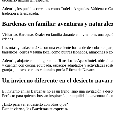
escenario natural tan especial.
Además, los pueblos cercanos como Tudela, Arguedas, Valtierra o Casc
tradición a la escapada.
Bardenas en familia: aventuras y naturalez
Visitar las Bardenas Reales en familia durante el invierno es una opci
edades.
Las rutas guiadas en 4×4 son una excelente forma de descubrir el parq
barrancos, cerros y fauna local como buitres leonados, alimoches o zo
Además, alojarte en un lugar como
Ruralsuite Aparthotel
, ubicado 
y cuentan con cocina equipada, espacios adaptados y actividades soste
granjas, museos o rutas culturales por la Ribera de Navarra.
Un invierno diferente en el desierto navar
El invierno en las Bardenas no es un freno, sino una invitación a descu
Perfecto para quienes buscan inspiración, tranquilidad o aventura fue
¿Listo para ver el desierto con otros ojos?
Este invierno, las Bardenas te esperan.