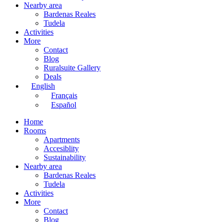
Nearby area
Bardenas Reales
Tudela
Activities
More
Contact
Blog
Ruralsuite Gallery
Deals
English
Français
Español
Home
Rooms
Apartments
Accesiblity
Sustainability
Nearby area
Bardenas Reales
Tudela
Activities
More
Contact
Blog