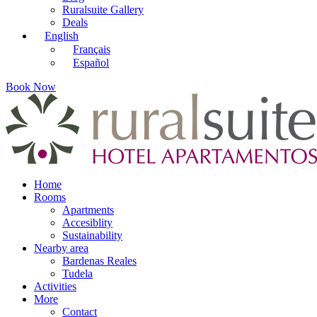
Ruralsuite Gallery
Deals
English
Français
Español
Book Now
Home
Rooms
Apartments
Accesiblity
Sustainability
Nearby area
Bardenas Reales
Tudela
Activities
More
Contact