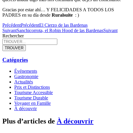
Gracias por estar ahí… Y FELICIDADES A TODOS LOS
PADRES en su día desde
Ruralsuite
: )
Précédent
Précédent
El Cierzo de las Bardenas
Suivant
Sanchicorrota, el Robin Hood de las Bardenas
Suivant
Rechercher
TROUVER
Catégories
Événements
Gastronomie
Actualités
Prix et Distinctions
Tourisme Accessible
Tourisme Durable
Voyager en Famille
À découvrir
Plus d’articles de
À découvrir