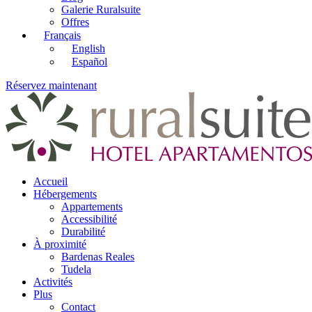
Galerie Ruralsuite
Offres
Français
English
Español
Réservez maintenant
Accueil
Hébergements
Appartements
Accessibilité
Durabilité
À proximité
Bardenas Reales
Tudela
Activités
Plus
Contact