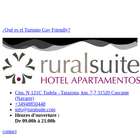
¿Qué es el Turismo Gay Friendly?
Ctra. N 121C Tudela - Tarazona, km. 7,7 31520 Cascante
(Navarre)
+34948850448
info@ruralsuite.com
Heures d’ouverture :
De 09.00h à 21.00h
contact