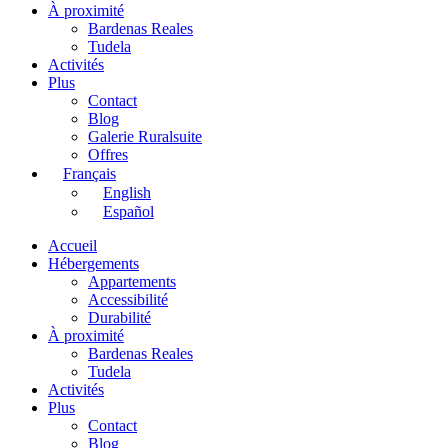
À proximité
Bardenas Reales
Tudela
Activités
Plus
Contact
Blog
Galerie Ruralsuite
Offres
Français
English
Español
Accueil
Hébergements
Appartements
Accessibilité
Durabilité
À proximité
Bardenas Reales
Tudela
Activités
Plus
Contact
Blog