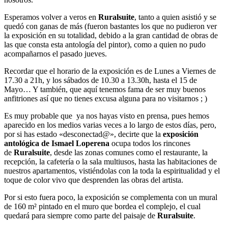
Esperamos volver a veros en
Ruralsuite
, tanto a quien asistió y se
quedó con ganas de más (fueron bastantes los que no pudieron ver
la exposición en su totalidad, debido a la gran cantidad de obras de
las que consta esta antología del pintor), como a quien no pudo
acompañarnos el pasado jueves.
Recordar que el horario de la exposición es de Lunes a Viernes de
17.30 a 21h, y los sábados de 10.30 a 13.30h, hasta el 15 de
Mayo… Y también, que aquí tenemos fama de ser muy buenos
anfitriones así que no tienes excusa alguna para no visitarnos ; )
Es muy probable que ya nos hayas visto en prensa, pues hemos
aparecido en los medios varias veces a lo largo de estos días, pero,
por si has estado «desconectad@», decirte que la
exposición
antológica de Ismael Loperena
ocupa todos los rincones
de
Ruralsuite
, desde las zonas comunes como el restaurante, la
recepción, la cafetería o la sala multiusos, hasta las habitaciones de
nuestros apartamentos, vistiéndolas con la toda la espiritualidad y el
toque de color vivo que desprenden las obras del artista.
Por si esto fuera poco, la exposición se complementa con un mural
de 160 m² pintado en el muro que bordea el complejo, el cual
quedará para siempre como parte del paisaje de
Ruralsuite
.