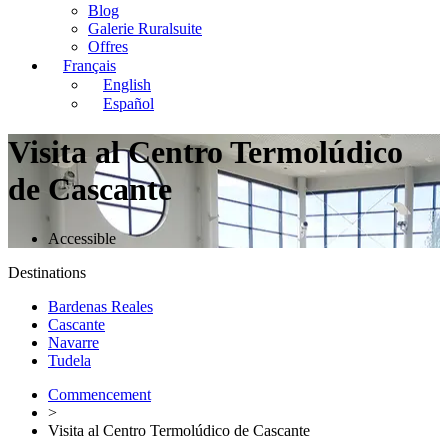
Blog
Galerie Ruralsuite
Offres
Français
English
Español
Visita al Centro Termolúdico
de Cascante
Accessible
Destinations
Bardenas Reales
Cascante
Navarre
Tudela
Commencement
>
Visita al Centro Termolúdico de Cascante