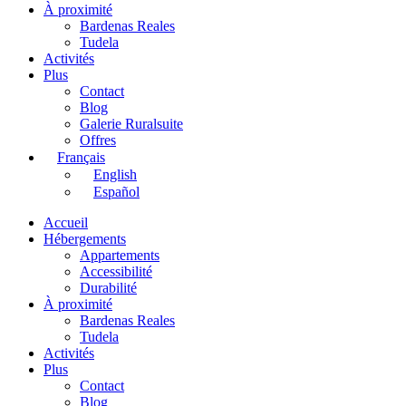
À proximité
Bardenas Reales
Tudela
Activités
Plus
Contact
Blog
Galerie Ruralsuite
Offres
Français
English
Español
Accueil
Hébergements
Appartements
Accessibilité
Durabilité
À proximité
Bardenas Reales
Tudela
Activités
Plus
Contact
Blog