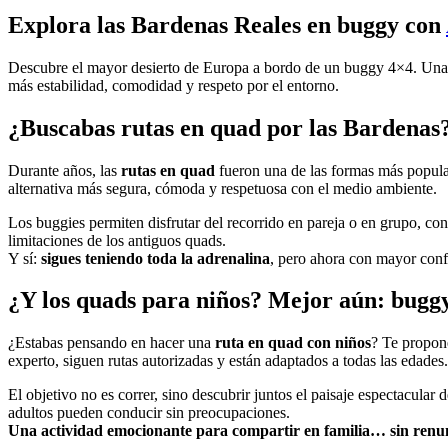
Explora las Bardenas Reales en buggy con
Descubre el mayor desierto de Europa a bordo de un buggy 4×4. Una exp
más estabilidad, comodidad y respeto por el entorno.
¿Buscabas rutas en quad por las Bardenas
Durante años, las
rutas en quad
fueron una de las formas más popula
alternativa más segura, cómoda y respetuosa con el medio ambiente.
Los buggies permiten disfrutar del recorrido en pareja o en grupo, co
limitaciones de los antiguos quads.
Y sí:
sigues teniendo toda la adrenalina
, pero ahora con mayor conf
¿Y los quads para niños? Mejor aún: buggy
¿Estabas pensando en hacer una
ruta en quad con niños
? Te propon
experto, siguen rutas autorizadas y están adaptados a todas las edades.
El objetivo no es correr, sino descubrir juntos el paisaje espectacula
adultos pueden conducir sin preocupaciones.
Una actividad emocionante para compartir en familia… sin renun