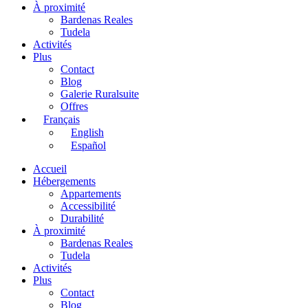
À proximité
Bardenas Reales
Tudela
Activités
Plus
Contact
Blog
Galerie Ruralsuite
Offres
Français
English
Español
Accueil
Hébergements
Appartements
Accessibilité
Durabilité
À proximité
Bardenas Reales
Tudela
Activités
Plus
Contact
Blog