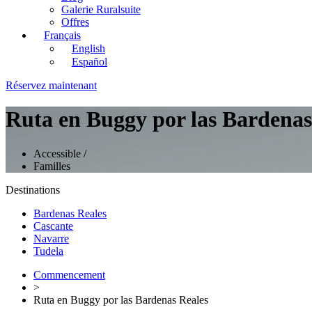
Galerie Ruralsuite
Offres
Français
English
Español
Réservez maintenant
Ruta en Buggy por las Bardenas
Accessible
/
Familles
Destinations
Bardenas Reales
Cascante
Navarre
Tudela
Commencement
>
Ruta en Buggy por las Bardenas Reales